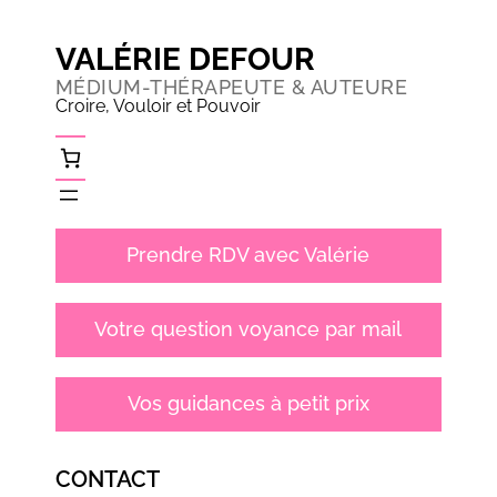
Aller
VALÉRIE DEFOUR
au
contenu
MÉDIUM-THÉRAPEUTE & AUTEURE
Croire, Vouloir et Pouvoir
Prendre RDV avec Valérie
Votre question voyance par mail
Vos guidances à petit prix
CONTACT